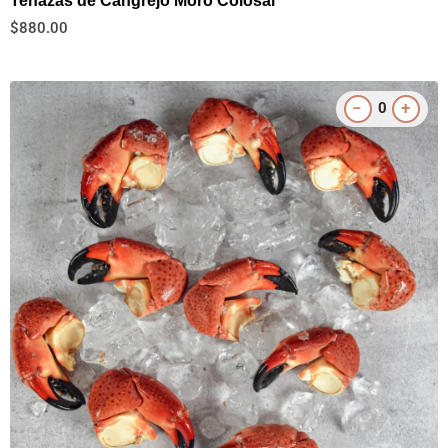
Tenazas de Cangrejo Moro Colosal
$
880.00
−
+
0