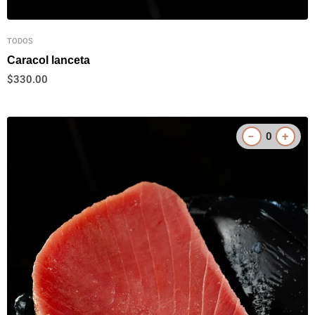
TODOS
Caracol lanceta
$
330.00
−
+
0