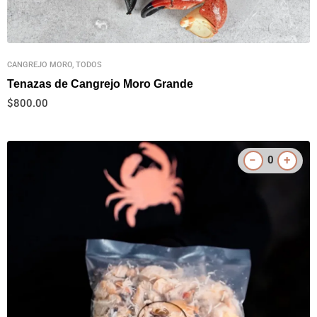
CANGREJO MORO, TODOS
Tenazas de Cangrejo Moro Grande
$
800.00
−
+
0