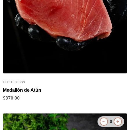
FILETE, TODOS
Medallón de Atún
$
370.00
−
+
0