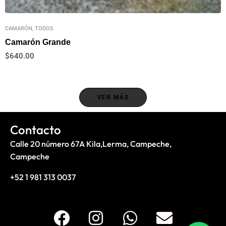
CAMARÓN, TODOS
Camarón Grande
$
640.00
VER MÁS
Contacto
Calle 20 número 67A Kila,Lerma, Campeche,
Campeche
+52 1 981 313 0037
F
I
W
E
a
n
h
n