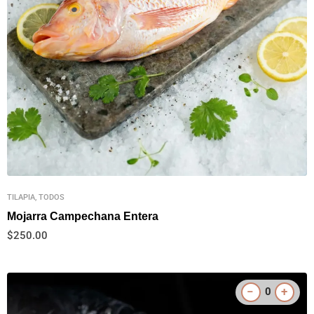
TILAPIA, TODOS
Mojarra Campechana Entera
$
250.00
−
+
0