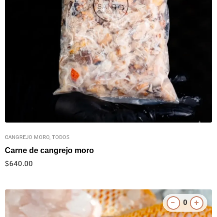
CANGREJO MORO, TODOS
Carne de cangrejo moro
$
640.00
−
+
0