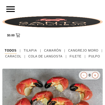
Ir
al
contenido
$
0.00
TODOS
|
TILAPIA
|
CAMARÓN
|
CANGREJO MORO
|
CARACOL
|
COLA DE LANGOSTA
|
FILETE
|
PULPO
−
+
0